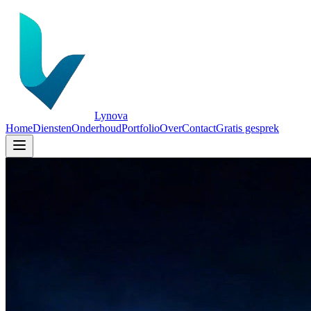
Lynova
Home
Diensten
Onderhoud
Portfolio
Over
Contact
Gratis gesprek